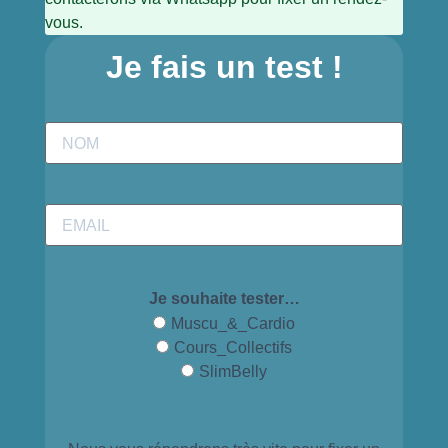
vous.
Je fais un test !
Je souhaite tester…
Muscu_&_Cardio
Cours_Collectifs
SlimBelly