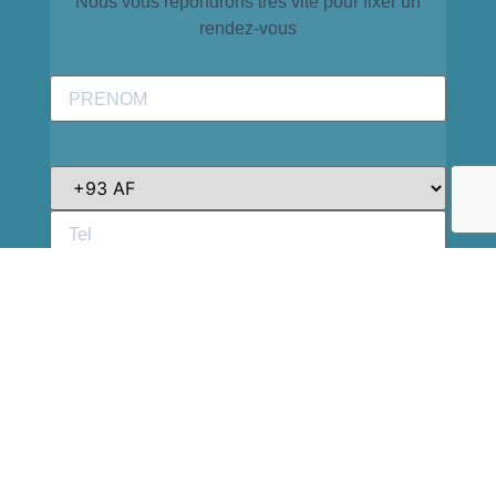
Nous vous répondrons très vite pour fixer un
rendez-vous
Le champ SMS doit contenir entre 6 et 19
chiffres et inclure le code pays sans utiliser
+/0 (ex. : 33xxxxxxxxx pour la France)
?
Notez votre numéro de téléphone sans le "0" du début